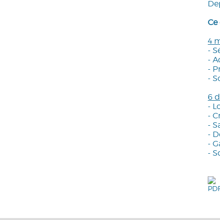
Dep
Ce 
4 m
- S
- A
- P
- S
6 d
- 
- C
- S
- 
- G
- S