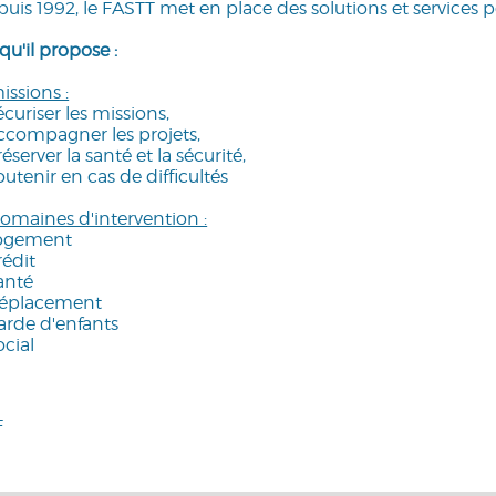
uis 1992, le FASTT met en place des solutions et services pour
qu'il propose :
issions :
écuriser les missions,
ccompagner les projets,
réserver la santé et la sécurité,
outenir en cas de difficultés
omaines d'intervention :
Logement
rédit
anté
Déplacement
arde d'enfants
ocial