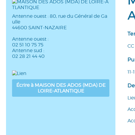
M
Antenne ouest : 80, rue du Général de Ga
ulle
44600 SAINT-NAZAIRE
Ter
Antenne ouest :
02 51 10 75 75
CC 
Antenne sud :
02 28 21 44 40
Pu
11-
Écrire à MAISON DES ADOS (MDA) DE
De
LOIRE-ATLANTIQUE
Lie
Ac
Acc